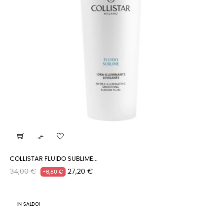

COLLISTAR FLUIDO SUBLIME...
Prezzo
Prezzo
34,00 €
27,20 €
-6,80 €
regolare
IN SALDO!