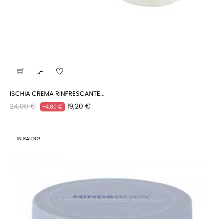

ISCHIA CREMA RINFRESCANTE...
Prezzo
Prezzo
24,00 €
19,20 €
-4,80 €
regolare
IN SALDO!