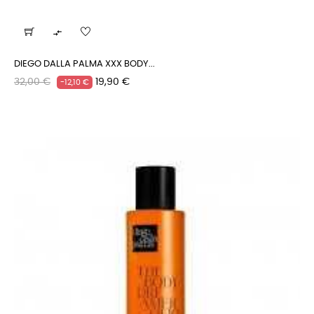

DIEGO DALLA PALMA XXX BODY...
Prezzo
Prezzo
32,00 €
19,90 €
-12,10 €
regolare