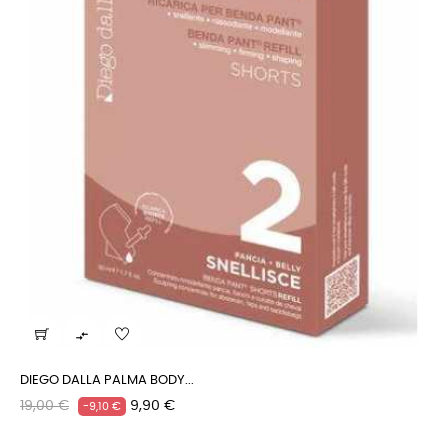

DIEGO DALLA PALMA BODY...
Prezzo
Prezzo
19,00 €
9,90 €
-9,10 €
regolare