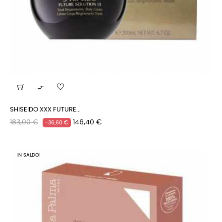

SHISEIDO XXX FUTURE...
Prezzo
Prezzo
183,00 €
146,40 €
-36,60 €
regolare
IN SALDO!