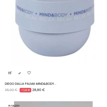

DIEGO DALLA PALMA MIND&BODY...
Prezzo
Prezzo
36,00 €
28,80 €
-7,20 €
regolare
IN SALDO!