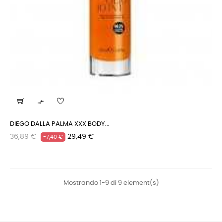

DIEGO DALLA PALMA XXX BODY...
Prezzo
Prezzo
36,89 €
29,49 €
-7,40 €
regolare
Mostrando 1-9 di 9 element(s)