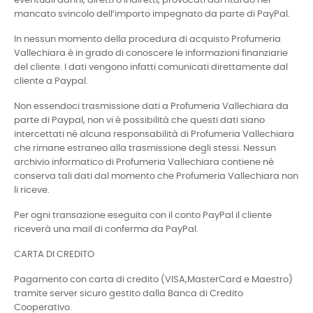
eventuali danni, diretti o indiretti, provocati dal ritardo nel
mancato svincolo dell’importo impegnato da parte di PayPal.
In nessun momento della procedura di acquisto Profumeria
Vallechiara è in grado di conoscere le informazioni finanziarie
del cliente. I dati vengono infatti comunicati direttamente dal
cliente a Paypal.
Non essendoci trasmissione dati a Profumeria Vallechiara da
parte di Paypal, non vi è possibilità che questi dati siano
intercettati né alcuna responsabilità di Profumeria Vallechiara
che rimane estraneo alla trasmissione degli stessi. Nessun
archivio informatico di Profumeria Vallechiara contiene né
conserva tali dati dal momento che Profumeria Vallechiara non
li riceve.
Per ogni transazione eseguita con il conto PayPal il cliente
riceverà una mail di conferma da PayPal.
CARTA DI CREDITO
Pagamento con carta di credito (VISA,MasterCard e Maestro)
tramite server sicuro gestito dalla Banca di Credito
Cooperativo.