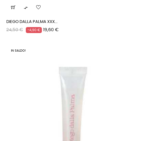

DIEGO DALLA PALMA XXX...
Prezzo
Prezzo
24,50 €
19,60 €
-4,90 €
regolare
IN SALDO!