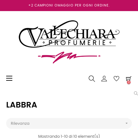
+2 CAMPIONI OMAGGIO PER OGNI ORDINE.
navigazione
☰
0
Toggle
LABBRA

Rilevanza
Mostrando 1-10 di 10 element(s)