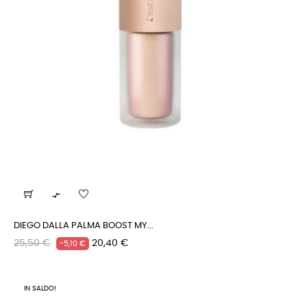

DIEGO DALLA PALMA BOOST MY...
Prezzo
Prezzo
25,50 €
20,40 €
-5,10 €
regolare
IN SALDO!