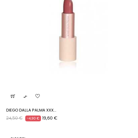

DIEGO DALLA PALMA XXX...
Prezzo
Prezzo
24,50 €
19,60 €
-4,90 €
regolare