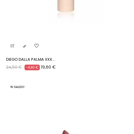

DIEGO DALLA PALMA XXX...
Prezzo
Prezzo
24,50 €
19,60 €
-4,90 €
regolare
IN SALDO!