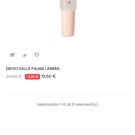

DIEGO DALLA PALMA LABBRA...
Prezzo
Prezzo
24,50 €
19,60 €
-4,90 €
regolare
Mostrando 1-10 di 10 element(s)