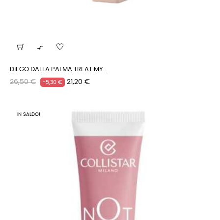

DIEGO DALLA PALMA TREAT MY...
Prezzo
Prezzo
26,50 €
21,20 €
-5,30 €
regolare
IN SALDO!