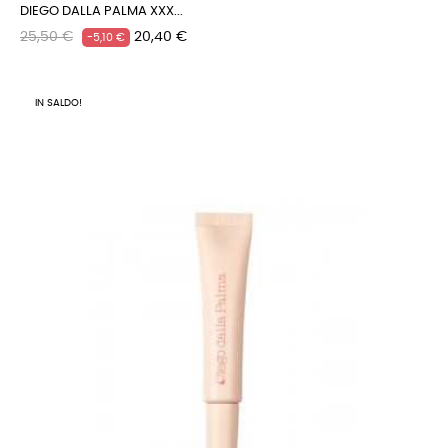
DIEGO DALLA PALMA XXX...
Prezzo
Prezzo
25,50 €
20,40 €
-5,10 €
regolare
IN SALDO!