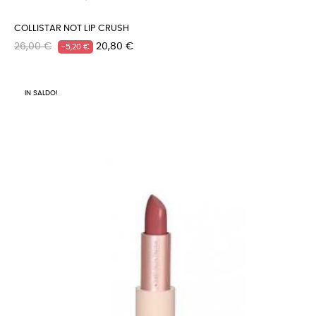
COLLISTAR NOT LIP CRUSH
Prezzo
Prezzo
26,00 €
20,80 €
-5,20 €
regolare
IN SALDO!