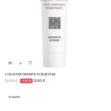

COLLISTAR GRANITA SCRUB 12 ML.
Prezzo
Prezzo
27,00 €
21,60 €
-5,40 €
regolare
IN SALDO!